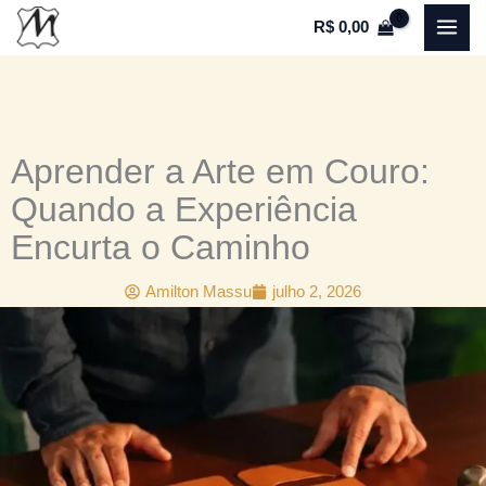
Ir
R$
0,00
para
o
conteúdo
Aprender a Arte em Couro:
Quando a Experiência
Encurta o Caminho
Amilton Massu
julho 2, 2026