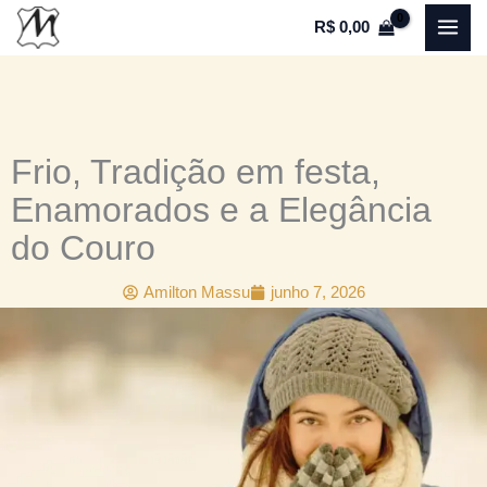
Ir
R$
0,00
para
o
conteúdo
Frio, Tradição em festa,
Enamorados e a Elegância
do Couro
Amilton Massu
junho 7, 2026