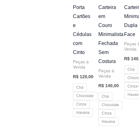
Porta
Carteira
Cartei
Cartões
em
Minima
e
Couro
Dupla
Cédulas
Minimalista
Face
com
Fechada
Peças 
Venda
Cinto
Sem
R$
140
Costura
Peças à
Venda
Chá
Peças à
Venda
R$
120,00
Choco
R$
140,00
Cinza
Chá
Havan
Chocolate
Chá
Cinza
Chocolate
Havana
Cinza
Havana