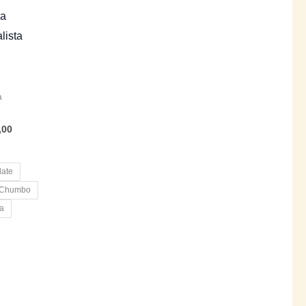
ra
lista
à
,00
late
 Chumbo
a