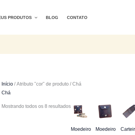
Classificado
por
EUS PRODUTOS
BLOG
CONTATO
preço:
baixo
para
alto
Início
/ Atributo "cor" de produto / Chá
Chá
Mostrando todos os 8 resultados
Moedeiro
Moedeiro
Cartei