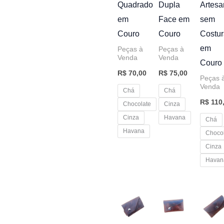
Quadrado
Dupla
Artesa
em
Face em
sem
Couro
Couro
Costur
em
Peças à
Peças à
Venda
Venda
Couro
R$
70,00
R$
75,00
Peças 
Venda
Chá
Chá
R$
110
Chocolate
Cinza
Cinza
Havana
Chá
Havana
Choco
Cinza
Havan