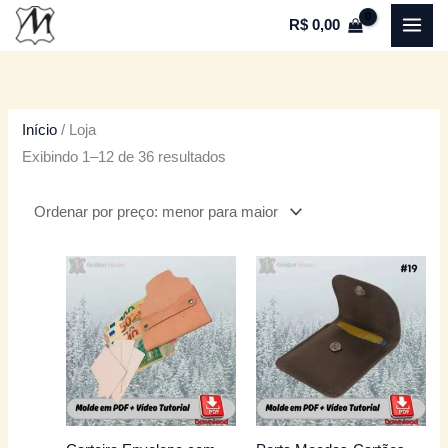
Ir
Classificado
P
P
R$
0,00
para
por
r
r
o
preço:
e
e
conteúdo
baixo
ç
ç
para
o
o
Início
/ Loja
alto
Exibindo 1–12 de 36 resultados
m
m
í
á
n
x
i
i
m
m
o
o